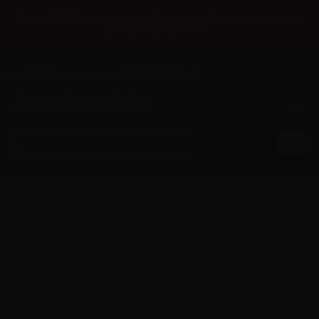
Fino al 31/08 spedizione gratuita per chi effettua il pagamento
×
con bonifico bancario.
Italiano
Tel: +39 02 947 501 07
Accedi/Registrati
0
0
Pre-order
ESPORTA / IMPORTA CARRELLO
VAI ALLA LISTA PRODOTTI