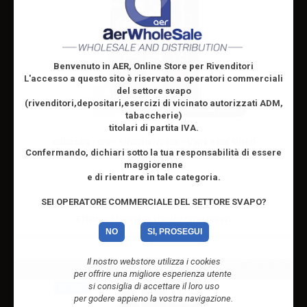
Benvenuto in AER, Online Store per Rivenditori
L'accesso a questo sito è riservato
a operatori commerciali
del settore svapo
(rivenditori,depositari,esercizi di vicinato autorizzati ADM,
10ml /
60ml
tabaccherie)
titolari di partita IVA.
Galactika - Ice - Strawberry Ice - Vape Shot 10+50
Confermando, dichiari sotto la tua responsabilità di essere
maggiorenne
e di rientrare in tale categoria.
SEI OPERATORE COMMERCIALE DEL SETTORE SVAPO?
Effettua il
login
per visualizzare i prezzi
NO
SI, PROSEGUI
Il nostro webstore utilizza i cookies
Preorder
per offrire una migliore esperienza utente
si consiglia di accettare il loro uso
NOVITA'
per godere appieno la vostra navigazione.