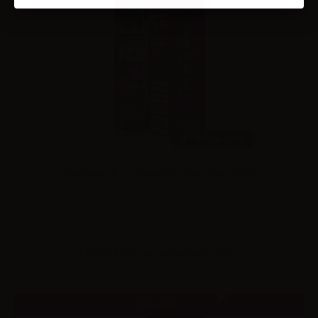
10ml /
60ml
Galactika - Ice - Grape Ice - Vape Shot 10+50
Effettua il
login
per visualizzare i prezzi
Preorder