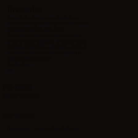
Pre-order
Acquista in anticipo e avvantaggiati sui
concorrenti! In questa categoria troverai tutti i
prodotti disponibili al pre-order.
Assicurati di riuscire a comprare la merce
grazie all'ordine anticipato. Che siano liquidi,
sigarette elettroniche o accessori, appena il
prodotto arriverà nel nostro magazzino lo
riceverai prima degli altri.
Aer-Wsale:
i...
Più
PRE-ORDER
Ci sono 17 prodotti.
Sotto-categorie
Hardware
Liquidi, Basi E Aromi