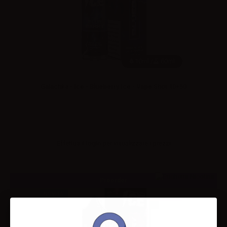
10ml /
60ml
Galactika - Ice - Blueberry Ice - Vape Shot 10+50
Effettua il
login
per visualizzare i prezzi
Preorder
NOVITA'