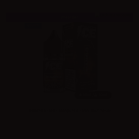
Preorder
NOVITA'
10ml /
30ml
Galactika - Ice - Mango Ice - Mini Shot 10+20