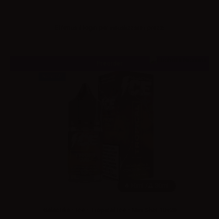
Effettua il
login
per visualizzare i prezzi
Preorder
NOVITA'
10ml /
30ml
Galactika - Ice - Tropical Ice - Mini Shot 10+20