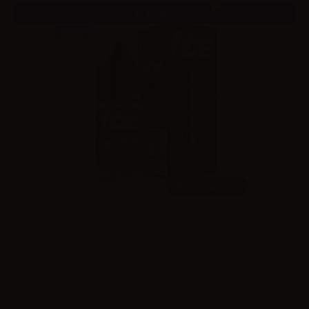
Preorder
NOVITA'
10ml /
30ml
Galactika - Ice - Watermelon Ice - Mini Shot 10+20
Effettua il
login
per visualizzare i prezzi