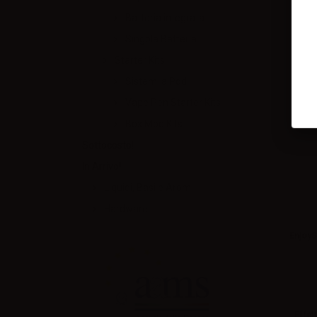
Batteria integrata
Singola Batteria
Starter Kits
Sistemi a Pod
Vape Pen Starter Kits
Box Mod Kits
Sottocosto!
In Arrivo!
Liquidi, Basi e Aromi
Hardware
EnjoyS
Effett