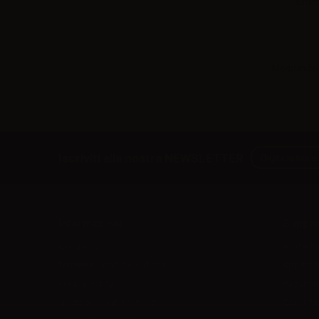
Effett
Mostrando 1
Iscriviti alla nostra NEWSLETTER
Informazioni
Suppor
Chi siamo
Ritiri e R
Termini e Condizioni d'uso
Spedizio
Privacy Policy
Pagamen
Guida ai liquidi Fai da te
Contatta