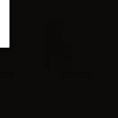
60ml
20ml /
60ml
e dello
EnjoySvapo One Up by Il Santone dello
Svapo - Vape Shot - 20ml
 prezzi
Effettua il
login
per visualizzare i prezzi