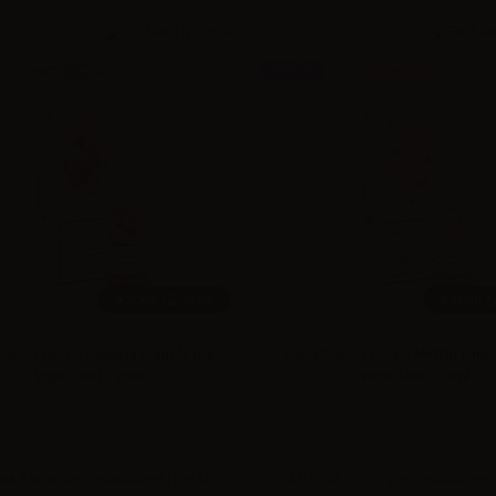
NOVITA'
20ml /
60ml
20ml /
vapo Frozen Anguria Fragola Ice -
EnjoySvapo Frozen Mirtillo Limo
Vape Shot - 20ml
Vape Shot - 20ml
ua il
login
per visualizzare i prezzi
Effettua il
login
per visualizzare i