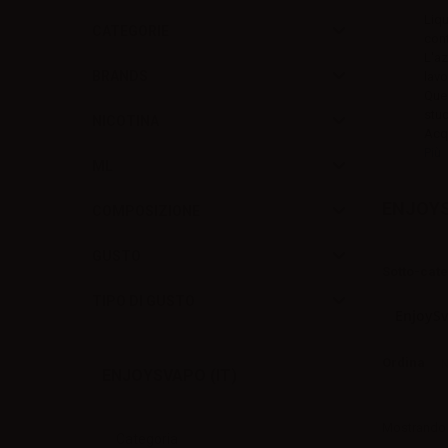
Liqu
CATEGORIE
con
L'az
BRANDS
lavo
Ques
stud
NICOTINA
Acqu
Più
ML
ENJOYS
COMPOSIZIONE
GUSTO
Sotto-cat
TIPO DI GUSTO
EnjoySv
Ordina
N
ENJOYSVAPO (IT)
Mostrando 1
Categoria