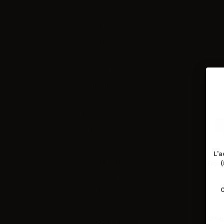
Cotone
Wick Wire Mesh
Drip tip
Caricabatterie
Batterie/ Pile
20700/21700
18650
Atomizzatori
Atomizzatori a testina
Resistenze
L'a
Pod e cartucce
(
Enjoy
Sub ohm tanks
C
RTA
Box Mod
Effett
Doppia Batteria