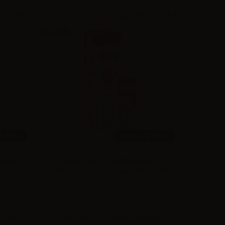
NOVITA'
60ml
20ml /
60ml
ne Ice -
EnjoySvapo Croccantissimo by Il
Santone dello Svapo - Vape Shot - 20ml
 prezzi
Effettua il
login
per visualizzare i prezzi