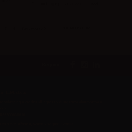
 prezzi
Effettua il
login
per visualizzare i prezzi
Visualizza tutto
3
4
Successivo
Seguici
er L.M. d.o.o.
ropshipping e vendita all'ingrosso di sigarette elettroniche e
iquidi
R55800830610
Iica rijeke Rižane 4, 52466 Novigrad, Croatia