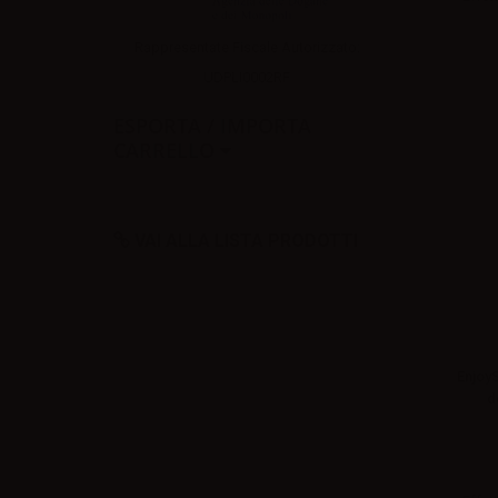
Rappresentate Fiscale Autorizzato:
UDPLI0002RF
ESPORTA / IMPORTA
CARRELLO
VAI ALLA LISTA PRODOTTI
EnjoyS
d