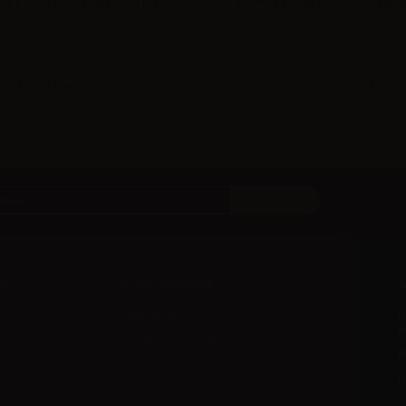
ua il
login
per visualizzare i prezzi
Effettua il
login
per visualizzare i
 - 12 di 47 articoli
Precedente
1
2
to
Il mio account
A
esi
I miei ordini
D
l
ni
Le mie note di credito
H
ti
I miei indirizzi
U
ci
I miei buoni