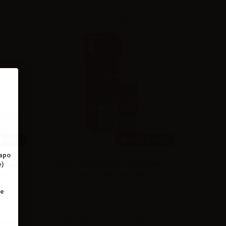
60ml
20ml /
60ml
vapo
e)
antone
EnjoySvapo Ronin by Il Santone dello
0ml
Svapo - Vape Shot - 20ml
ne
 prezzi
Effettua il
login
per visualizzare i prezzi