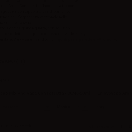
idi e Aromi Concetrati in flaconi di vetro con
tagocce e con tappo a prova di bambino.
ienda ha un'esperienza ventennale nelle
razioni per lo svapo.
to significa grande qualità, con soluzioni
iate nei dettagli e il punto di forza del Made in Italy.
ista su Aer-Wsale, rivenditori di
liquidi per sigarette elettroniche
.
VAPO (IT)
egorie
apo Mix And Vape Con Fascetta - 30/40/50ml
EnjoySvapo Arom
Mostra
per pagina
uovi Prodotti
12
 - 12 di 47 articoli
Precedente
1
2