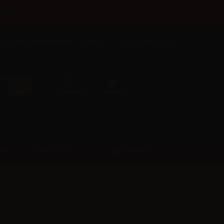
×
ncario.
aci subito: 02 947 501 07
Italiano
Accedi/Registrati
Preferiti
Carrello
SUPPORTO
INI
ORDINI VELOCI