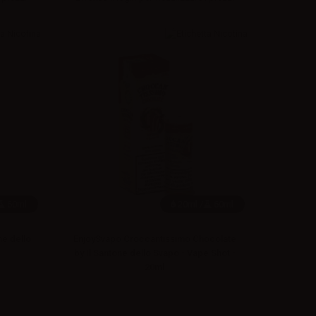
60ml
20ml /
60ml
ne dello
EnjoySvapo Croccantissimo Chocolate
by Il Santone dello Svapo - Vape Shot -
20ml