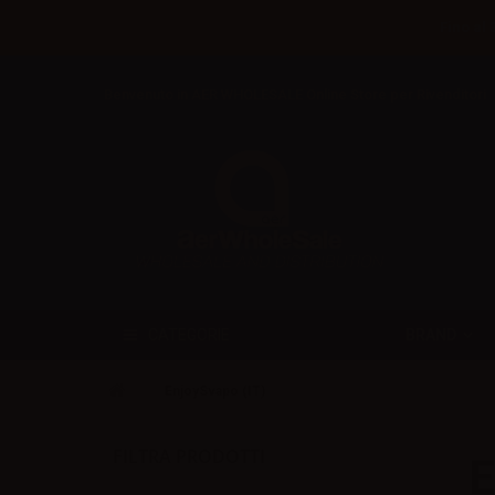
Fino al 
Benvenuto in AER WHOLESALE Online Store per Rivenditori
BRAND
CATEGORIE
EnjoySvapo (IT)
FILTRA PRODOTTI
E