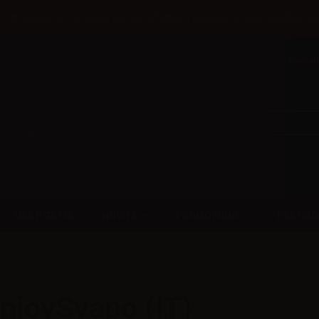
31/08 spedizione gratuita per chi effettua il pagamento con bonifico ba
Contatt
USA E GETTA
NOVITÀ
PROMOZIONI
PRE ORD
njoySvapo (IT)