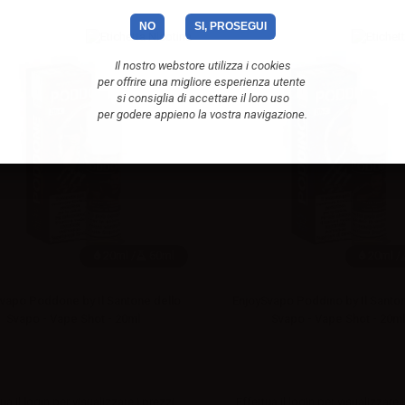
NO
SI, PROSEGUI
Il nostro webstore utilizza i cookies
per offrire una migliore esperienza utente
si consiglia di accettare il loro uso
per godere appieno la vostra navigazione.
20ml /
60ml
20ml /
vapo Poddone by Il Santone dello
EnjoySvapo Poddino by Il Santon
Svapo - Vape Shot - 20ml
Svapo - Vape Shot - 20ml
ua il
login
per visualizzare i prezzi
Effettua il
login
per visualizzare i