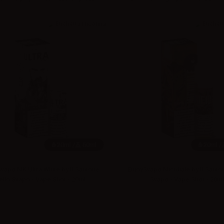
20ml /
60ml
20ml /
vapo MK Ultra White by Il Santone
EnjoySvapo Micidiale by Il Santo
ello Svapo - Vape Shot - 20ml
Svapo - Vape Shot - 20ml