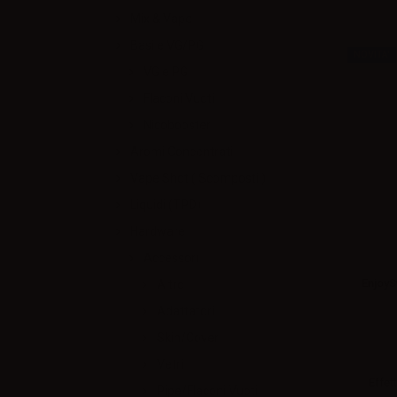
Mix & Vape
Basi e VG/PG
NOVITA'
VG e PG
Flaconi Vuoti
Nicobooster
Aromi Concentrati
Vape Shot ( Scomposti )
Liquidi (TPD)
Hardware
Accessori
EnjoyS
Altro
Adattatori
Skin/Cover
Vetri
Effett
Pipe/Flaconi Vuoti