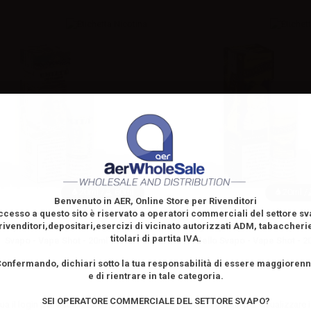
20ml /
60ml
20ml /
Benvenuto in AER, Online Store per Rivenditori
ccesso a questo sito è riservato
a operatori commerciali del settore s
rivenditori,depositari,esercizi di vicinato autorizzati ADM, tabaccheri
Svapo UMILTÈ by Il Santone dello
EnjoySvapo Spaventoso by Il S
titolari di partita IVA.
Svapo - Vape Shot - 20ml
dello Svapo - Vape Shot - 2
onfermando, dichiari sotto la tua responsabilità di essere maggioren
e di rientrare in tale categoria.
SEI OPERATORE COMMERCIALE DEL SETTORE SVAPO?
ua il
login
per visualizzare i prezzi
Effettua il
login
per visualizzare i