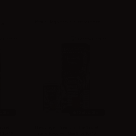
Effettua il
login
per visualizzare i prezzi
 prezzi
30ml
10ml /
30ml
ecret
Flavourage - Premium - The Secret
ot 10+10
Barrel Reserve - Mini Shot 10+10