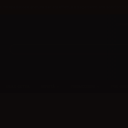
31/08 spedizione gratuita per chi effettua il pagamento con bonifico ba
Contatt
USA E GETTA
NOVITÀ
PROMOZIONI
PRE ORD