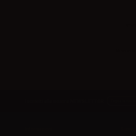
Effett
Mostrando 1
Iscriviti alla nostra NEWSLETTER
Informazioni
Suppor