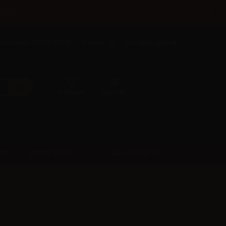
×
ncario.
aci subito: 02 947 501 07
Italiano
Accedi/Registrati
Preferiti
Carrello
SUPPORTO
INI
ORDINI VELOCI