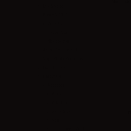
Mostrando 1
Mix & Vape
Basi e VG/PG
VG e PG
Flaconi Vuoti
Nicobooster
Aromi Concentrati
Vape Shot ( Scomposti )
Liquidi (TPD)
Hardware
Accessori
Altro
Adattatori
Skin/Cover
F
Vetri
Pipe/Flaconi Vuoti