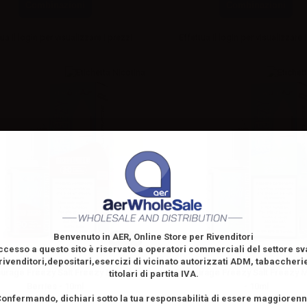
Combinazioni
Combinazioni
ua il
login
per visualizzare i prezzi
Effettua il
login
per visualizzare i
Benvenuto in AER, Online Store per Rivenditori
10ml
ccesso a questo sito è riservato
a operatori commerciali del settore s
rivenditori,depositari,esercizi di vicinato autorizzati ADM, tabaccheri
ourage Freezy Salt Freezy Mixed
Flavourage Freezy Salt Freezy M
titolari di partita IVA.
Berries - 10ml
- 10ml
onfermando, dichiari sotto la tua responsabilità di essere maggioren