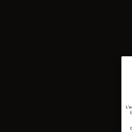
Cotone
Wick Wire Mesh
Effett
Drip tip
Caricabatterie
Batterie/ Pile
20700/21700
18650
Atomizzatori
Atomizzatori a testina
Resistenze
Pod e cartucce
Sub ohm tanks
L'a
(
RTA
Flav
Box Mod
C
Doppia Batteria