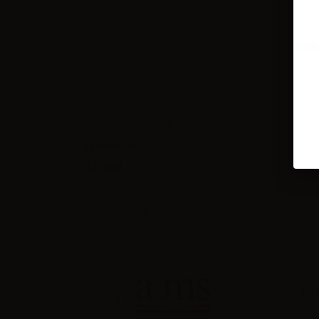
Batteria integrata
Singola Batteria
Effett
Starter Kits
Sistemi a Pod
Vape Pen Starter Kits
Box Mod Kits
Sottocosto!
In Arrivo!
Liquidi, Basi e Aromi
Hardware
Fla