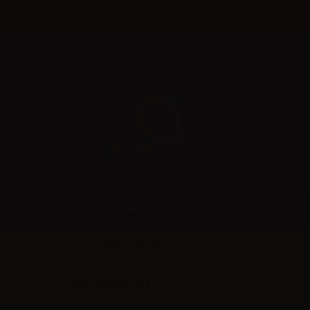
Fino al 
Benvenuto in AER WHOLESALE Online Store per Rivenditori
BRAND
CATEGORIE
Flavourage (IT)
FILTRA PRODOTTI