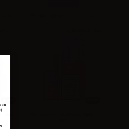
Combinazioni
 prezzi
Effettua il
login
per visualizzare i prezzi
10ml
10ml
vapo
e)
intblast
Flavourage Freezy Salt Freezy Mango -
10ml
ne