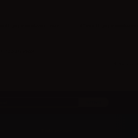
ua il
login
per visualizzare i prezzi
Effettua il
login
per visualizzare i
 - 12 di 212 articoli
Precedent
to
Il mio account
A