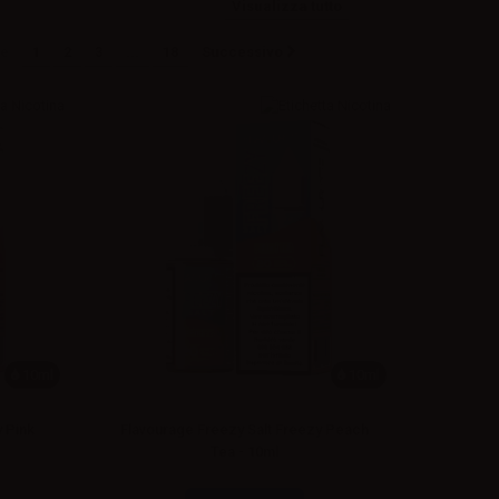
Visualizza tutto
e
1
2
3
...
18
Successivo
10ml
10ml
y Pink
Flavourage Freezy Salt Freezy Peach
Tea - 10ml