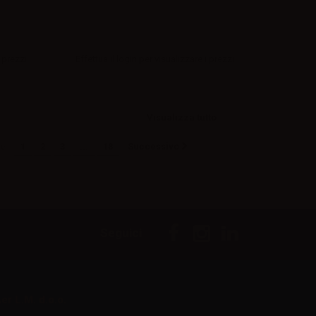
 prezzi
Effettua il
login
per visualizzare i prezzi
Visualizza tutto
e
1
2
3
...
18
Successivo
Seguici
er L.M. d.o.o.