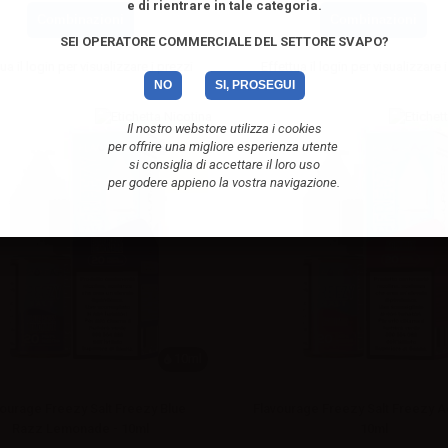
e di rientrare in tale categoria.
Combinazioni
Combinazioni
SEI OPERATORE COMMERCIALE DEL SETTORE SVAPO?
ua il
login
per visualizzare i prezzi
Effettua il
login
per visualizzare i
NO
SI, PROSEGUI
Il nostro webstore utilizza i cookies
per offrire una migliore esperienza utente
si consiglia di accettare il loro uso
per godere appieno la vostra navigazione.
10ml
vourage Freezy Salt Freezy Blue
Flavourage Freezy Salt Freezy A
Razz Lemonade - 10ml
10ml