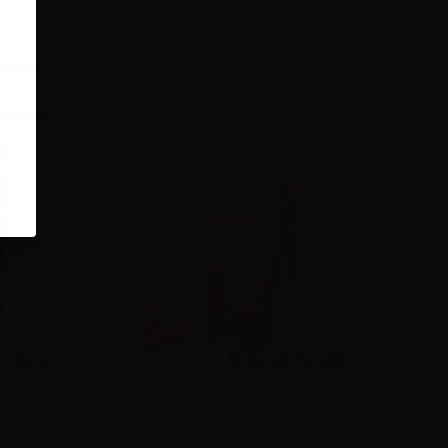
Combinazioni
 prezzi
Effettua il
login
per visualizzare i prezzi
10ml
10ml /
30ml
grumix -
Flavourage - Premium - The Secret
Barrel Coffee - Mini Shot 10+10