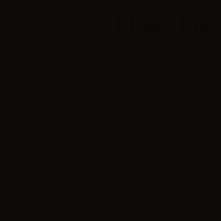
RAGE (IT)
egorie
ot 20ml - Flavourage
Mini Shot 10+10 - Flavourage
Aromi 1
 Pronti 10ml - Flavourage
Mostra
per pagina
uovi Prodotti
12