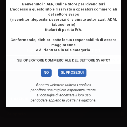
Benvenuto in AER, Online Store per Rivenditori
L'accesso a questo sito è riservato
a operatori commerciali
Notifiche TPD
del settore svapo
(rivenditori,depositari,esercizi di vicinato autorizzati ADM,
tabaccherie)
titolari di partita IVA.
Confermando, dichiari sotto la tua responsabilità di essere
maggiorenne
e di rientrare in tale categoria.
Iscriviti alla nostra NEWSLETTER
SEI OPERATORE COMMERCIALE DEL SETTORE SVAPO?
NO
SI, PROSEGUI
Il nostro webstore utilizza i cookies
per offrire una migliore esperienza utente
si consiglia di accettare il loro uso
Informazioni
per godere appieno la vostra navigazione.
Supporto