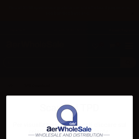
Fino al 31/08 spedizione gratuita per chi effettua il pagamento
×
con bonifico bancario.
Italiano
Tel: +39 02 947 501 07
Accedi/Registrati
0
0
TPD Download
Scarica i TPD
Per visualizzare i documenti cliccare sul
relativo bottone sottostante: