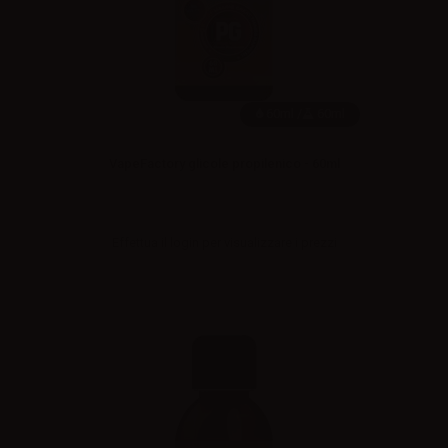
60ml /
60ml
VapeFactory glicole propilenico - 60ml
Effettua il
login
per visualizzare i prezzi