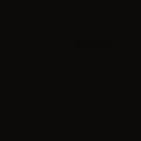
250ml /
250ml
VapeFactory Glicerina vegetale - 250ml
Effettua il
login
per visualizzare i prezzi