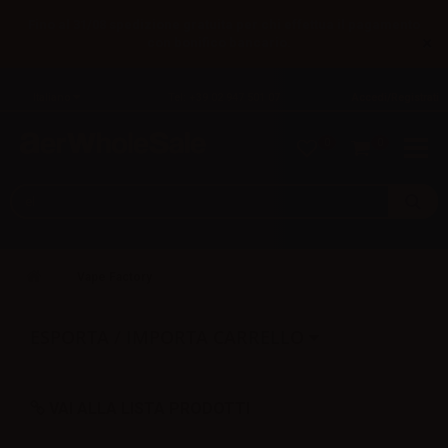
Fino al 31/08 spedizione gratuita per chi effettua il pagamento
×
con bonifico bancario.
Italiano
Tel: +39 02 947 501 07
Accedi/Registrati
0
0
Vape Factory
ESPORTA / IMPORTA CARRELLO
VAI ALLA LISTA PRODOTTI