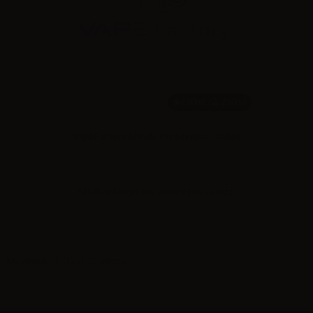
250ml /
250ml
VapeFactory Glicole Propilenico - 250ml
Effettua il
login
per visualizzare i prezzi
Mostrando 1 - 12 di 12 articoli