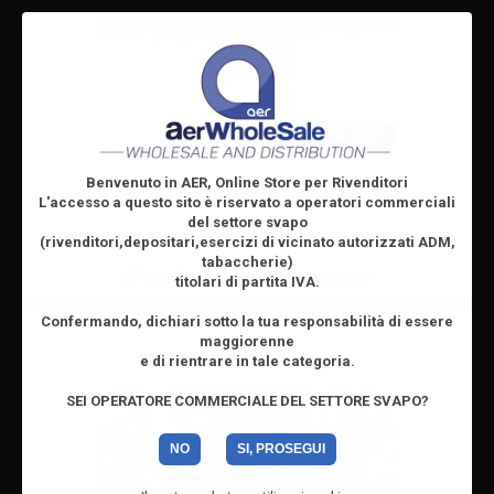
10ml /
50ml
Benvenuto in AER, Online Store per Rivenditori
VapeFactory glicole propilenico - 500ml
L'accesso a questo sito è riservato
a operatori commerciali
del settore svapo
(rivenditori,depositari,esercizi di vicinato autorizzati ADM,
tabaccherie)
Effettua il
login
per visualizzare i prezzi
titolari di partita IVA.
Confermando, dichiari sotto la tua responsabilità di essere
maggiorenne
e di rientrare in tale categoria.
SEI OPERATORE COMMERCIALE DEL SETTORE SVAPO?
NO
SI, PROSEGUI