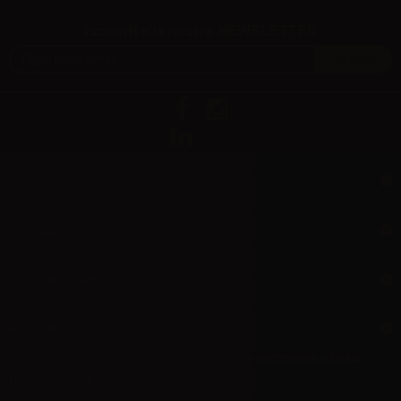
Iscriviti alla nostra NEWSLETTER
Informazioni
Supporto
Il mio account
Aer L.M. d.o.o.
Dropshipping e vendita all'ingrosso di sigarette elettroniche e liquidi
HR55800830610