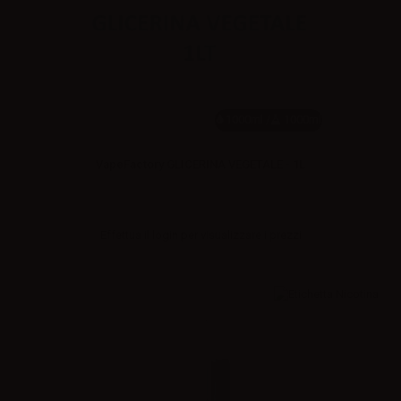
1000ml /
1000ml
VapeFactory GLICERINA VEGETALE - 1L
Effettua il
login
per visualizzare i prezzi