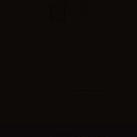
Avomi Cliq Pod Precaricata Lemon & Lime - 1pz
Effettua il
login
per visualizzare i prezzi
Visualizza tutto
1
2
3
...
31
Mostrando 1 - 12 di 368 articoli
Iscriviti alla nostra NEWSLETTER