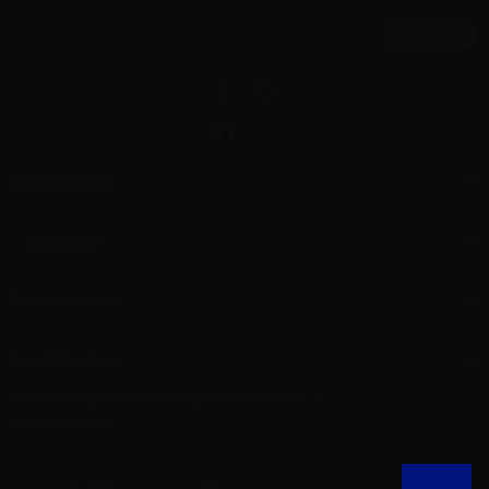
Informazioni
Supporto
Il mio account
Aer L.M. d.o.o.
Dropshipping e vendita all'ingrosso di sigarette elettroniche e liquidi
HR55800830610