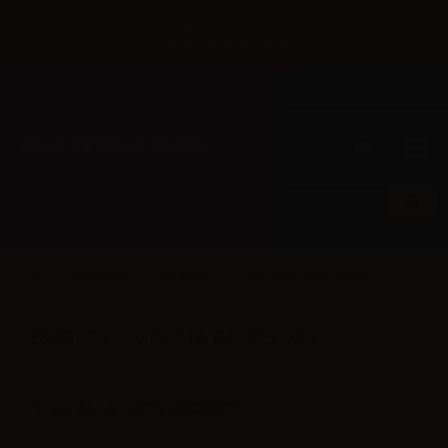
Fino al 31/08 spedizione gratuita per chi effettua il pagamento
×
con bonifico bancario.
Italiano
Tel: +39 02 947 501 07
Accedi/Registrati
0
0
Categoria
Hardware
Pod Mod Precaricate
ESPORTA / IMPORTA CARRELLO
VAI ALLA LISTA PRODOTTI