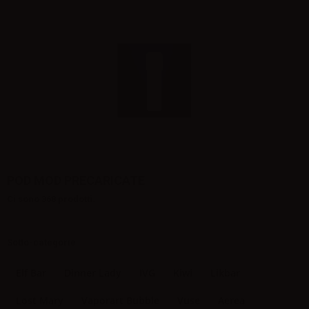
POD MOD PRECARICATE
Ci sono 368 prodotti.
Sotto-categorie
Elf Bar
Dinner Lady
IVG
Kiwi
Likbar
Lost Mary
Vaporart Bubble
Vuse
Aerea