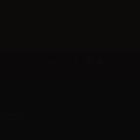
Visualizza tutto
3
4
5
Successivo
Seguici
er L.M. d.o.o.
ropshipping e vendita all'ingrosso di sigarette elettroniche e
iquidi
R55800830610
Iica rijeke Rižane 4, 52466 Novigrad, Croatia
Contattaci subito:
+385 51770201