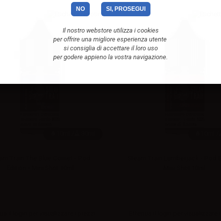
NO
SI, PROSEGUI
Il nostro webstore utilizza i cookies
per offrire una migliore esperienza utente
si consiglia di accettare il loro uso
per godere appieno la vostra navigazione.
10ml /
30ml
10ml /
am Train The Blue Comet - Pod
Steam Train Lumberjack - Pod Ed
Edition - Mini Shot 10ml
Mini Shot 10ml
ua il
login
per visualizzare i prezzi
Effettua il
login
per visualizzare i