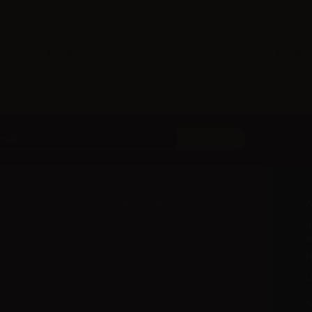
 - 12 di 56 articoli
Precedente
1
2
to
Il mio account
A
esi
I miei ordini
D
l
ni
Le mie note di credito
H
ti
I miei indirizzi
U
ci
I miei buoni