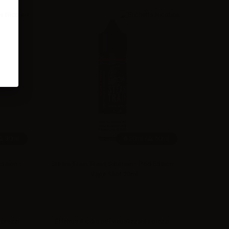
30ml
20ml /
60ml
ition -
Steam Train Trans Siberian - Pod Edition
- Vape Shot 20ml
 prezzi
Effettua il
login
per visualizzare i prezzi