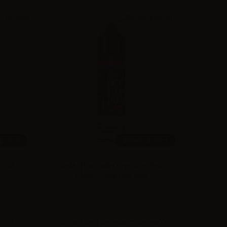
60ml
20ml /
60ml
- Pod
Steam Train Under Pressure - Pod
Edition - Vape Shot 20ml
 prezzi
Effettua il
login
per visualizzare i prezzi