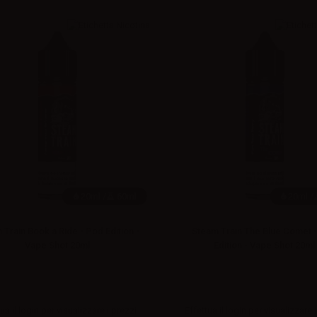
20ml /
60ml
20ml /
 Train Book a Ride - Pod Edition -
Steam Train The Blue Comet 
Vape Shot 20ml
Edition - Vape Shot 20ml
ua il
login
per visualizzare i prezzi
Effettua il
login
per visualizzare i