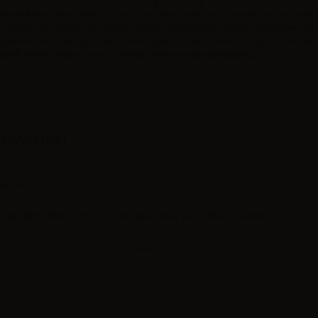
team train
è un’azienda cipriota che ti travolgerà con il vapore dei suoi fantasti
i i liquidi sono da provare: aromi freschi, fruttati, dolci, saporiti e ideali per gr
uisteranno anche gli svapers più esigenti. Su Aer-Wsale trovi la più vasta g
iquidi Steam Train
. Compra
all’ingrosso o in dropshipping...
TRAIN (CY)
egorie
rain Mini Shot 10+20
Steam Train Vape Shot - 20ml
Mostra
per pagina
uovi Prodotti
12
 - 12 di 56 articoli
Precedente
1
2