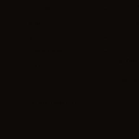
La
S
CATEGORIE
Tutt
Conq
BRANDS
di
l
Più
ML
COMPOSIZIONE
STEAM 
GUSTO
TIPO DI GUSTO
Sotto-cat
Steam T
STEAM TRAIN (CY)
Ordina
N
Categoria
Mostrando 1
Mix & Vape