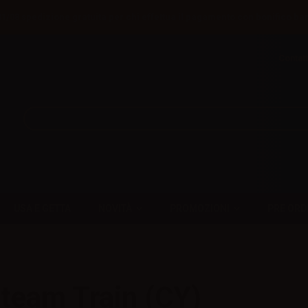
31/08 spedizione gratuita per chi effettua il pagamento con bonifico ba
Contatt
USA E GETTA
NOVITÀ
PROMOZIONI
PRE ORD
team Train (CY)