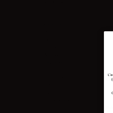
Wick Wire Mesh
Drip tip
Caricabatterie
Batterie/ Pile
20700/21700
18650
Atomizzatori
Atomizzatori a testina
Resistenze
Pod e cartucce
L'a
Sub ohm tanks
Stea
(
RTA
Box Mod
C
Doppia Batteria
Effett
Batteria integrata