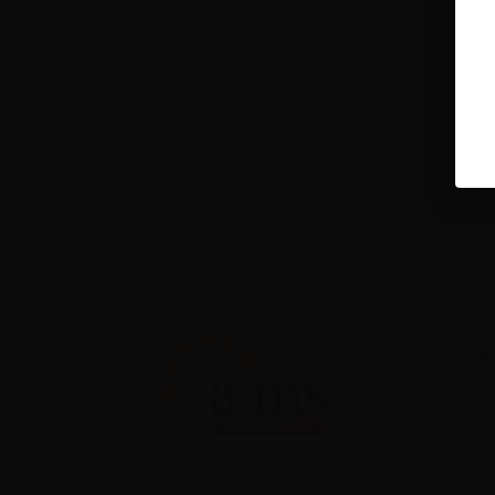
Singola Batteria
Starter Kits
Sistemi a Pod
Vape Pen Starter Kits
Box Mod Kits
Sottocosto!
In Arrivo!
Liquidi, Basi e Aromi
Hardware
Ste
Effett
Rappresentate Fiscale Autorizzato: