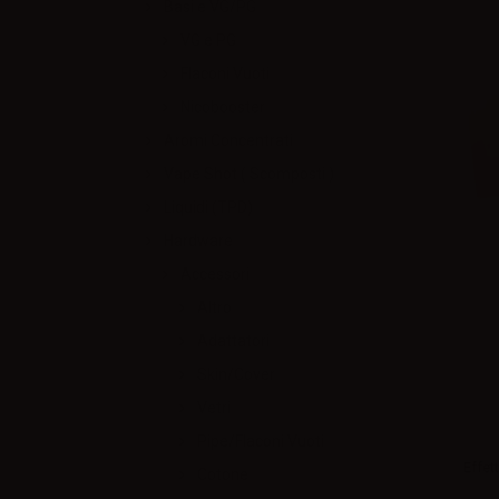
Basi e VG/PG
VG e PG
Flaconi Vuoti
Nicobooster
Aromi Concentrati
Vape Shot ( Scomposti )
Liquidi (TPD)
Hardware
Accessori
Altro
Adattatori
Skin/Cover
Vetri
Pipe/Flaconi Vuoti
Effett
Cotone