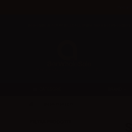
Fino al 
Benvenuto in AER WHOLESALE Online Store per Rivenditori
BRAND
CATEGORIE
Steam Train (CY)
FILTRA PRODOTTI
S