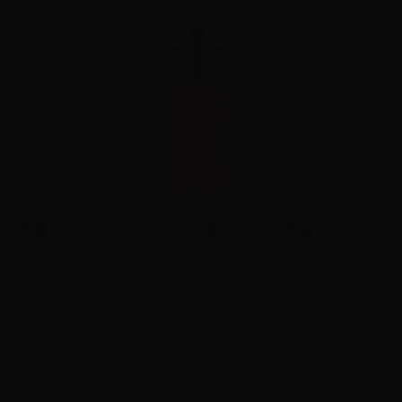
60ml
20ml /
60ml
0ml in
Steam Train Great Old Smokey - Aroma
Shot 20ml
 prezzi
Effettua il
login
per visualizzare i prezzi