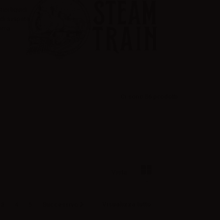
ci liquidi.
andi svapate.
amma
Ci sono 56 prodotti.
Vista:
Griglia
Lista
Visualizza tutto
3
4
5
Successivo