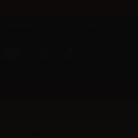
×
ncario.
aci subito: 02 947 501 07
Italiano
Accedi/Registrati
Preferiti
Carrello
SUPPORTO
INI
ORDINI VELOCI