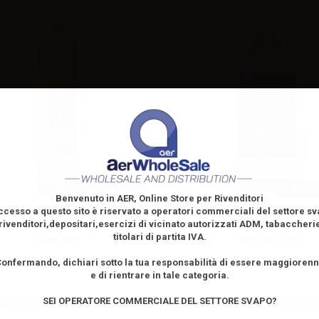
20ml /
60ml
10ml /
Benvenuto in AER, Online Store per Rivenditori
ccesso a questo sito è riservato
a operatori commerciali del settore s
m Train Great Mountains - Aroma
Steam Train Trans Siberian - Pod
rivenditori,depositari,esercizi di vicinato autorizzati ADM, tabaccheri
titolari di partita IVA.
Shot 20ml
- Mini Shot 10ml
onfermando, dichiari sotto la tua responsabilità di essere maggioren
e di rientrare in tale categoria.
SEI OPERATORE COMMERCIALE DEL SETTORE SVAPO?
ua il
login
per visualizzare i prezzi
Effettua il
login
per visualizzare i