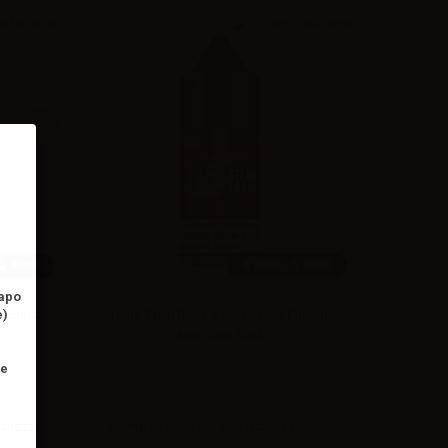
30ml
10ml /
30ml
vapo
 Edition
Steam Train Book a Ride - Pod Edition -
e)
Mini Shot 10ml
ne
 prezzi
Effettua il
login
per visualizzare i prezzi