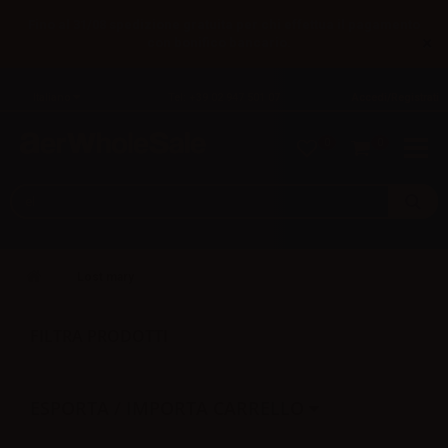
Fino al 31/08 spedizione gratuita per chi effettua il pagamento
×
con bonifico bancario.
Italiano
Tel: +39 02 947 501 07
Accedi/Registrati
0
0
Lost mary
FILTRA PRODOTTI
ESPORTA / IMPORTA CARRELLO