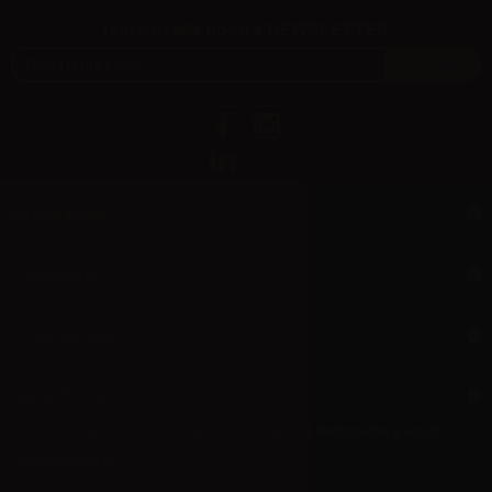
Iscriviti alla nostra NEWSLETTER
Informazioni
Supporto
Il mio account
Aer L.M. d.o.o.
Dropshipping e vendita all'ingrosso di sigarette elettroniche e liquidi
HR55800830610