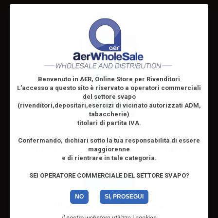
Benvenuto in AER, Online Store per Rivenditori
L'accesso a questo sito è riservato
a operatori commerciali
del settore svapo
(rivenditori,depositari,esercizi di vicinato autorizzati ADM,
tabaccherie)
titolari di partita IVA.
Confermando, dichiari sotto la tua responsabilità di essere
Lost Mary TP1000 Usa e getta Blueberry Sour Raspberry
maggiorenne
20mg/ml
e di rientrare in tale categoria.
SEI OPERATORE COMMERCIALE DEL SETTORE SVAPO?
Combinazioni
NO
SI, PROSEGUI
Effettua il
login
per visualizzare i prezzi
Il nostro webstore utilizza i cookies