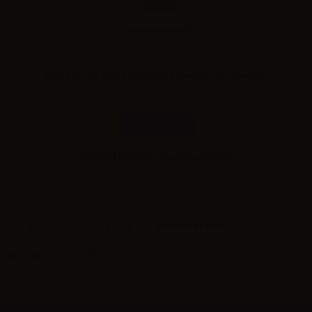
Lost Mary TP1000 Disposable Pineapple Ice 20mg/ml
Combinazioni
Effettua il
login
per visualizzare i prezzi
Visualizza tutto
1
2
3
4
5
Mostrando 1 - 12 di 53 articoli