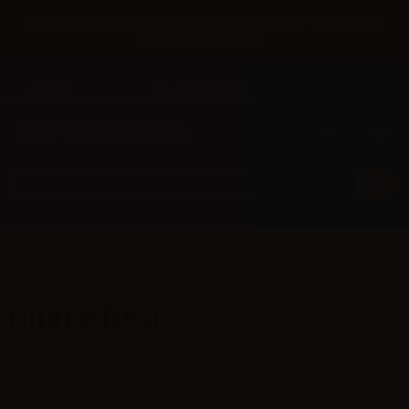
Fino al 31/08 spedizione gratuita per chi effettua il pagamento
×
con bonifico bancario.
Italiano
Tel: +39 02 947 501 07
Accedi/Registrati
0
0
Resi
Ritiri e Resi
Se hai un problema che non è stato risolto dal nostro supporto tecnico,
puoi restituirci il prodotto, entro i Termini di Garanzia indicati in questa
pagina.