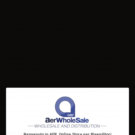
Le spese di Ritiro sono a carico di Aer Wholesale, eccetto qualora le
indicazioni esposte in questa pagina non vengano rispettate.
Per effettuare un Reso basterà compilare il modulo sotto la voce Modulo
RESI (RMA) nel tuo account, seguendo questa procedura:
https://aer-wsale.com/rma/manufacturer_instructions/procedure_it.pdf
anda RMA.
Per tutti i prodotti in Garanzia che vuoi rendere, dovrai fornirci delle
informazioni come codici su prodotto, video o prova del difetto / danno
e una volta che l'RMA sarà accettato, non dovrai più renderceli, ma
semplicemente smaltirli nel modo corretto come da disposizioni della tua
zona. Una volta approvato l'RMA emetteremo il rimborso nei tempi di
legge.
Tutti i prodotti regolamentati da monopolio (Tassa AAMS) come liquidi,
aromi etc. non pessere resi
Nel caso di "atomizzatori", "inalatori", "head coil", "cartomizzatori","serbatoi di ricambio" e
"liquidi" il diritto di recesso è possibile (per ragioni igieniche) esclusivamente se il
prodotto non è stato mai utilizzato. Tutti i prodotti regolamentati da monopolio (tassa
AAMS) come liquidi, aromi etc. non pessere resi.
GARANZIE
Benvenuto in AER, Online Store per Rivenditori