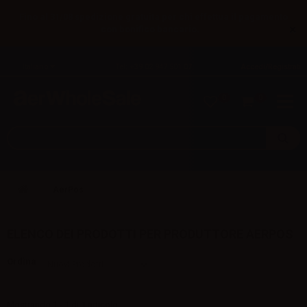
Fino al 31/08 spedizione gratuita per chi effettua il pagamento
×
con bonifico bancario.
Italiano
Tel: +39 02 947 501 07
Accedi/Registrati
0
0
AerPos
ELENCO DEI PRODOTTI PER PRODUTTORE AERPOS
Ordina
Mostrando 1 - 1 di 1 articolo