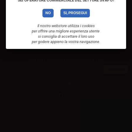
SEI OPERATORE COMMERCIALE DEL SETTORE SVAPO?
NO
SI, PROSEGUI
Mostrando 1 - 1 di 1 articolo
Il nostro webstore utilizza i cookies
per offrire una migliore esperienza utente
si consiglia di accettare il loro uso
per godere appieno la vostra navigazione.
Iscriviti alla nostra NEWSLETTER
Informazioni
Supporto