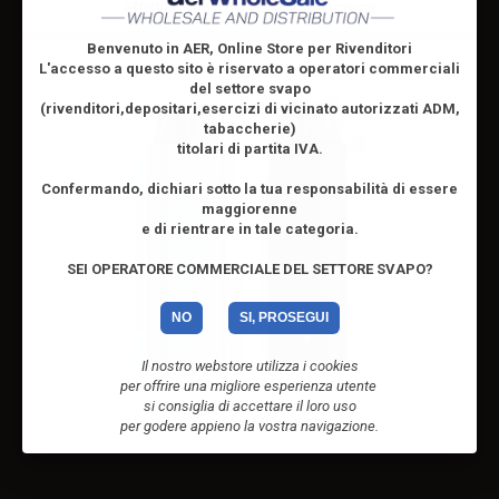
Effettua il
login
per visualizzare i prezzi
Benvenuto in AER, Online Store per Rivenditori
L'accesso a questo sito è riservato
a operatori commerciali
del settore svapo
(rivenditori,depositari,esercizi di vicinato autorizzati ADM,
tabaccherie)
titolari di partita IVA.
Confermando, dichiari sotto la tua responsabilità di essere
maggiorenne
e di rientrare in tale categoria.
SEI OPERATORE COMMERCIALE DEL SETTORE SVAPO?
NO
SI, PROSEGUI
Il nostro webstore utilizza i cookies
per offrire una migliore esperienza utente
si consiglia di accettare il loro uso
Airscream Mono X Kit
per godere appieno la vostra navigazione.