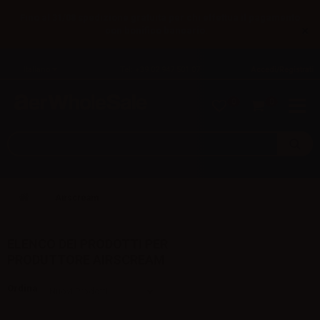
Fino al 31/08 spedizione gratuita per chi effettua il pagamento
×
con bonifico bancario.
Italiano
Tel: +39 02 947 501 07
Accedi/Registrati
0
0
Airscream
ELENCO DEI PRODOTTI PER
PRODUTTORE AIRSCREAM
Ordina