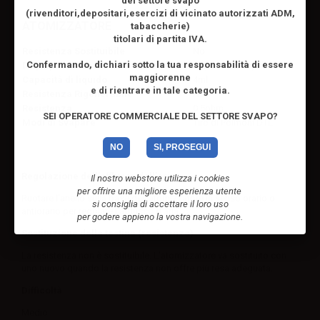
del settore svapo
(rivenditori,depositari,esercizi di vicinato autorizzati ADM,
ATOMIZZATORE
tabaccherie)
titolari di partita IVA.
Resistenza Sostituibile
No
Confermando, dichiari sotto la tua responsabilità di essere
Drip tip
Sì (sostituibile)
maggiorenne
Capacità di liquido
4ml
e di rientrare in tale categoria.
Resistenza Rigenerabile
No
Resistenza
0.5ohm
SEI OPERATORE COMMERCIALE DEL SETTORE SVAPO?
Modi di Svapare
Tiro di Polmoni DTL
NO
SI, PROSEGUI
Regolazione dell’afflusso dell’aria
Il nostro webstore utilizza i cookies
per offrire una migliore esperienza utente
Ruotare l’anello sulla base dell’atomizzatore in senso orario o
si consiglia di accettare il loro uso
antiorario per regolare l’afflusso d’aria.
per godere appieno la vostra navigazione.
Sostituzione della testina (resistenza)
La resistenza non è sostituibile. L’atomizzatore va sostituito con
uno nuovo quando la resistenza non offre più resa adeguata.
Difficoltà
Medio.