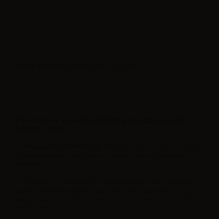
Tipo di prodotto
| Atomizzatore usa e getta
Descrizione FreeMax GEMM atomizzatore G2
0.5ohm - 4ml
L'
atomizzatore GEMM G2 da 4ml
con 0.5ohm è il nuovo arrivato
di casa
Freemax
, i professionisti cinesi in tema di sigaretta
elettronica.
L’atomizzatore è realizzato in materiale plastico e la ricarica del
liquido viene fatta dall'alto, rimuovendo facilmente il tappo in
silicone. Alla base del tank, due ampie asole gestiscono l’afflusso
dell’aria sulla coil.