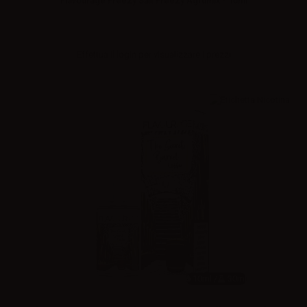
Flavourage Freezy Salt Freezy Agrumix - 10ml
Effettua il
login
per visualizzare i prezzi
10ml /
30ml