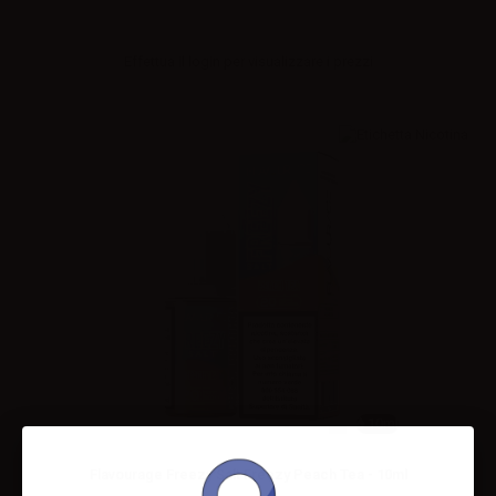
Effettua il
login
per visualizzare i prezzi
10ml
Flavourage Freezy Salt Freezy Peach Tea - 10ml