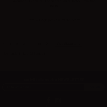
Flavourage - Premium - The Secret Barrel Coffee - Mini Shot
10+10
Effettua il
login
per visualizzare i prezzi
Visualizza tutto
1
2
3
...
18
Mostrando 1 - 12 di 215 articoli
Iscriviti alla nostra NEWSLETTER