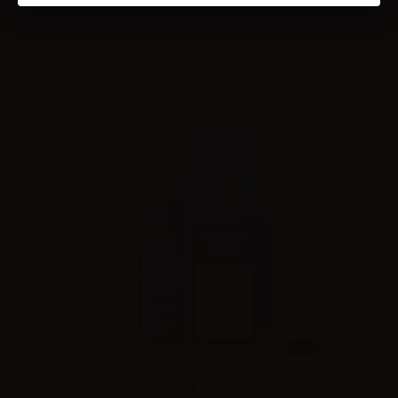
Effettua il
login
per visualizzare i prezzi
10ml
Flavourage Freezy Salt Freezy Mintblast - 10ml