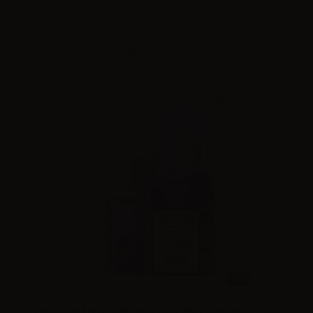
Effettua il
login
per visualizzare i prezzi
10ml
Flavourage Freezy Salt Freezy Blue Razz Lemonade - 10ml