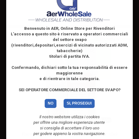
Effettua il
login
per visualizzare i prezzi
Benvenuto in AER, Online Store per Rivenditori
L'accesso a questo sito è riservato
a operatori commerciali
del settore svapo
(rivenditori,depositari,esercizi di vicinato autorizzati ADM,
tabaccherie)
titolari di partita IVA.
Confermando, dichiari sotto la tua responsabilità di essere
maggiorenne
e di rientrare in tale categoria.
SEI OPERATORE COMMERCIALE DEL SETTORE SVAPO?
NO
SI, PROSEGUI
Il nostro webstore utilizza i cookies
10ml
per offrire una migliore esperienza utente
si consiglia di accettare il loro uso
per godere appieno la vostra navigazione.
Flavourage Freezy Salt Freezy Mixed Berries - 10ml