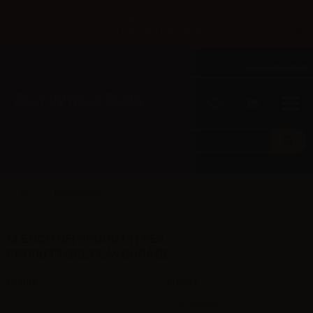
Fino al 31/08 spedizione gratuita per chi effettua il pagamento
×
con bonifico bancario.
Italiano
Tel: +39 02 947 501 07
Accedi/Registrati
0
0
FlavourAge
ELENCO DEI PRODOTTI PER
PRODUTTORE FLAVOURAGE
Ordina
Mostra
per pagina