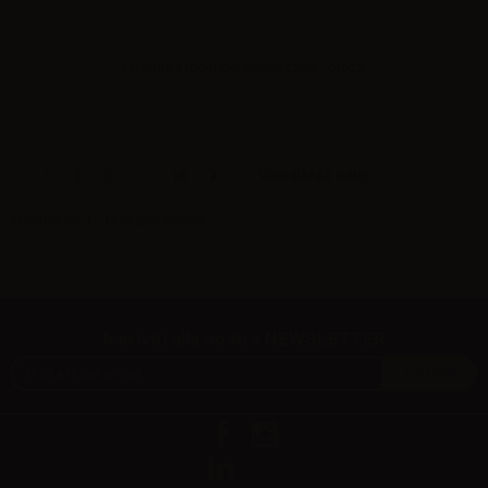
Effettua il
login
per visualizzare i prezzi
Visualizza tutto
1
2
3
...
18
Mostrando 1 - 12 di 209 articoli
Iscriviti alla nostra NEWSLETTER