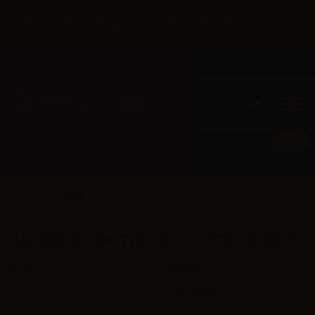
Fino al 31/08 spedizione gratuita per chi effettua il pagamento
×
con bonifico bancario.
Italiano
Tel: +39 02 947 501 07
Accedi/Registrati
0
0
Reload
ELENCO DEI PRODOTTI PER PRODUTTORE RELOAD
Ordina
Mostra
per pagina