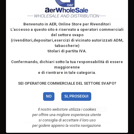
Effettua il
login
per visualizzare i prezzi
Benvenuto in AER, Online Store per Rivenditori
L'accesso a questo sito è riservato
a operatori commerciali
del settore svapo
(rivenditori,depositari,esercizi di vicinato autorizzati ADM,
NOVITA'
tabaccherie)
titolari di partita IVA.
Confermando, dichiari sotto la tua responsabilità di essere
maggiorenne
e di rientrare in tale categoria.
SEI OPERATORE COMMERCIALE DEL SETTORE SVAPO?
NO
SI, PROSEGUI
10ml /
30ml
Il nostro webstore utilizza i cookies
per offrire una migliore esperienza utente
si consiglia di accettare il loro uso
Reload Vape Magic Ice Orange - Mini Shot 10+10
per godere appieno la vostra navigazione.