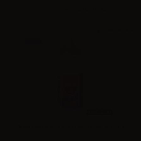
Effettua il
login
per visualizzare i prezzi
NOVITA'
10ml /
30ml
Reload Vape Vapor Bar Pear Lemon Ice - Mini shot 10+10