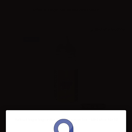
Effettua il
login
per visualizzare i prezzi
NOVITA'
10ml /
30ml
Reload Vape Vapor Bar Peach Lemon Ice - Mini shot 10+10