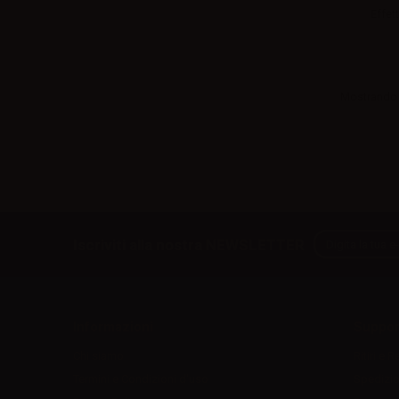
Effett
Mostrando 1
Iscriviti alla nostra NEWSLETTER
Informazioni
Suppor
Chi siamo
Ritiri e R
Termini e Condizioni d'uso
Spedizio