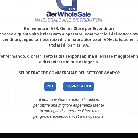
shot 10+10
Raspberry Strawberry Freeze - M
10+10
ua il
login
per visualizzare i prezzi
Effettua il
login
per visualizzare i
Benvenuto in AER, Online Store per Rivenditori
ccesso a questo sito è riservato
a operatori commerciali del settore s
rivenditori,depositari,esercizi di vicinato autorizzati ADM, tabaccheri
titolari di partita IVA.
onfermando, dichiari sotto la tua responsabilità di essere maggioren
e di rientrare in tale categoria.
SEI OPERATORE COMMERCIALE DEL SETTORE SVAPO?
NO
SI, PROSEGUI
Il nostro webstore utilizza i cookies
per offrire una migliore esperienza utente
si consiglia di accettare il loro uso
10ml /
30ml
10ml
per godere appieno la vostra navigazione.
si Ferocious Max Ice Watermelon
Fantasi Ferocious Max Ice 
Freeze - Mini shot 10+10
Freeze - Mini shot 10+10