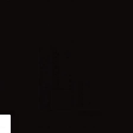
n - Vape
Fantasi Pineapple - Mini shot 10+10
 prezzi
Effettua il
login
per visualizzare i prezzi
 /
30ml
10ml /
30ml
Blue
Fantasi Ferocious Max Ice Peach