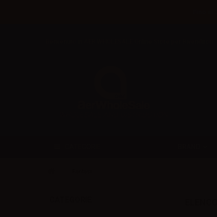
Fino al 
Benvenuto in AER WHOLESALE Online Store per Rivenditori
BRAND
CATEGORIE
Fantasi
CATEGORIE
ELENCO