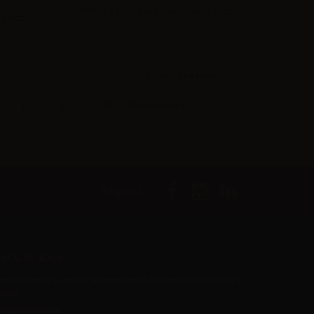
Effettua il
login
per visualizzare i prezzi
 prezzi
Visualizza tutto
e
1
2
3
...
12
Successivo
Seguici
er L.M. d.o.o.
ropshipping e vendita all'ingrosso di sigarette elettroniche e
iquidi
R55800830610