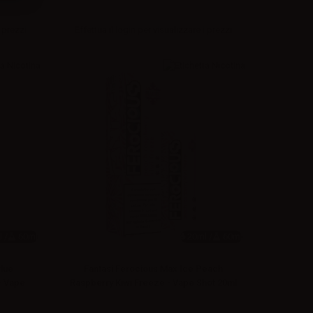
 prezzi
Effettua il
login
per visualizzare i prezzi
 /
60ml
20ml /
60ml
Blue
Fantasi Ferocious Max Ice Peach
- Vape
Raspberry Kiwi Freeze - Vape Shot 20ml