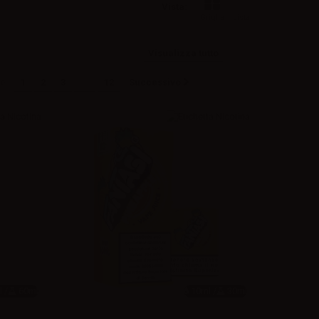
Vista:
Griglia
Lista
Visualizza tutto
e
1
2
3
...
12
Successivo
 /
60ml
10ml /
30ml