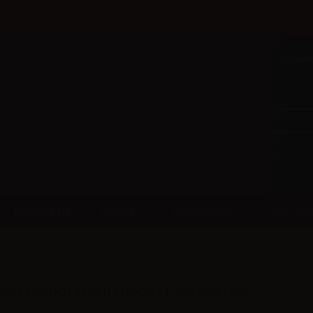
31/08 spedizione gratuita per chi effettua il pagamento con bonifico ba
Contatt
USA E GETTA
NOVITÀ
PROMOZIONI
PRE ORD
 DEI PRODOTTI PER PRODUTTORE FANTASI