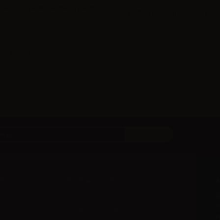
ua il
login
per visualizzare i prezzi
Effettua il
login
per visualizzare i
 - 12 di 136 articoli
Precedent
to
Il mio account
A
esi
I miei ordini
D
l
ni
Le mie note di credito
H