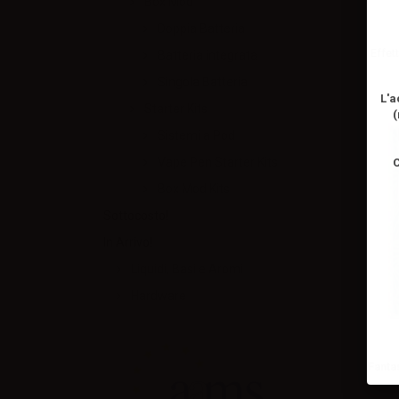
Box Mod
Doppia Batteria
Effett
Batteria integrata
Singola Batteria
L'a
Starter Kits
(
Sistemi a Pod
Vape Pen Starter Kits
C
Box Mod Kits
Sottocosto!
In Arrivo!
Liquidi, Basi e Aromi
Hardware
Fanta