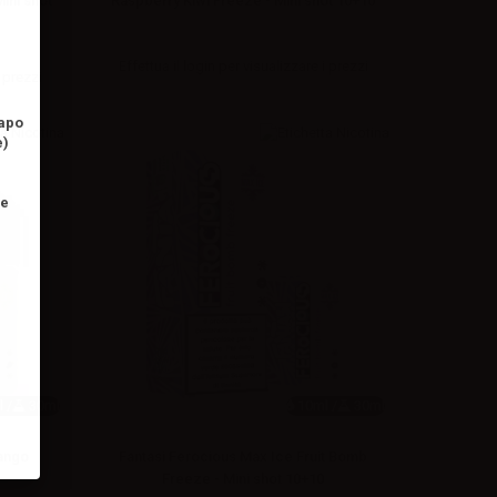
ini shot
Raspberry Kiwi Freeze - Mini shot 10+10
Effettua il
login
per visualizzare i prezzi
 prezzi
vapo
e)
ne
 /
30ml
10ml /
30ml
Mango
Fantasi Ferocious Max Ice Fruit Bomb
Freeze - Mini shot 10+10