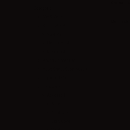
Ordina
N
Categoria
Mix & Vape
Mostrando 1
Basi e VG/PG
VG e PG
Flaconi Vuoti
Nicobooster
Aromi Concentrati
Vape Shot ( Scomposti )
Liquidi (TPD)
Hardware
Accessori
Altro
Adattatori
Skin/Cover