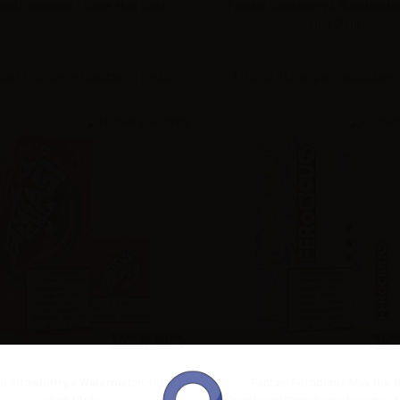
tasi Pineapple - Vape shot 20ml
Fantasi Strawberry x Watermelo
shot 20ml
ua il
login
per visualizzare i prezzi
Effettua il
login
per visualizzare i
10ml /
30ml
10ml
si Strawberry x Watermelon - Mini
Fantasi Ferocious Max Ice 