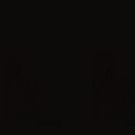
Mostra
per pagina
uovi Prodotti
12
 - 12 di 136 articoli
Precedent
20ml /
60ml
20ml