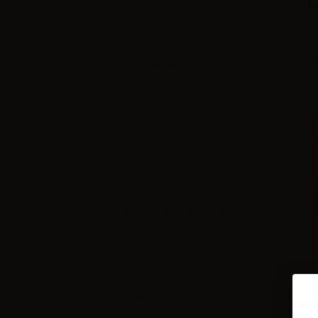
Vetri
Fan
Pipe/Flaconi Vuoti
Cotone
Effett
Wick Wire Mesh
Drip tip
Caricabatterie
Batterie/ Pile
20700/21700
18650
Atomizzatori
Atomizzatori a testina
Resistenze
Pod e cartucce
Sub ohm tanks
RTA
Fanta