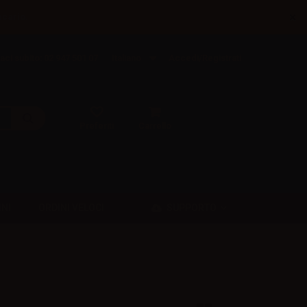
×
ncario.
aci subito: 02 947 501 07
Italiano
Accedi/Registrati
Preferiti
Carrello
SUPPORTO
INI
ORDINI VELOCI