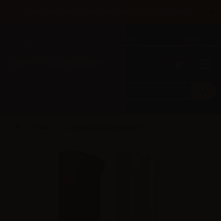
×
Until 31/08 free shipping with bank transfer payments
English
Tel: +39 02 947 501 07
Sign in
0
0
Eleaf
iSmoka Eleaf iCare Mini PCC