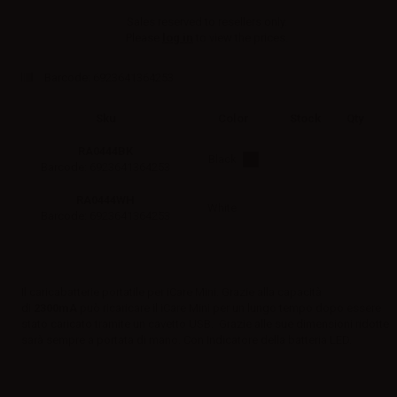
Sales reserved to resellers only.
Please
log in
to view the prices.
Barcode:
6923641364253
Sku
Color
Stock
Qty
RA0444BK
Black
Barcode: 6923641364253
RA0444WH
White
Barcode: 6923641364253
Il caricabatterie portatile per iCare Mini. Grazie alla capacità
di
2300mA
può ricaricare il iCare Mini per un lungo tempo dopo essere
stato caricato tramite un cavetto USB. Grazie alle sue dimensioni ridotte
sarà sempre a portata di mano. Con Indicatore della batteria LED.