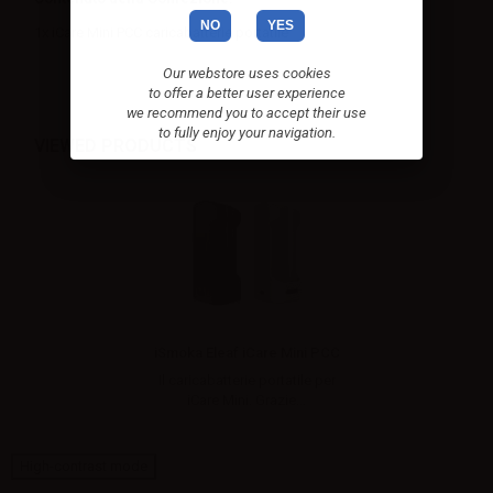
NO
YES
1x iCare Mini PCC caricabatterie portatile
Our webstore uses cookies
to offer a better user experience
we recommend you to accept their use
to fully enjoy your navigation.
VIEWED PRODUCTS
iSmoka Eleaf iCare Mini PCC
Il caricabatterie portatile per
iCare Mini. Grazie...
High-contrast mode