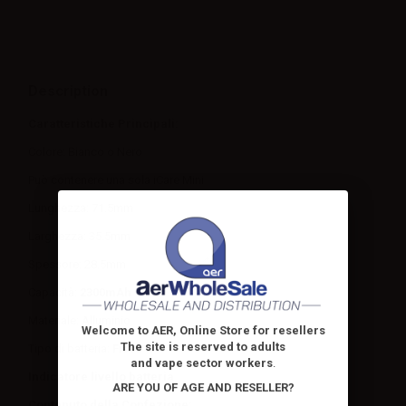
Description
Caratteristiche Principali:
Colore: Bianco o Nero
Può contenere una sola iCare Mini
Lunghezza: 71.5mm
Larghezza: 35.5mm
Spessore: 28.5mm
Capacità:
2300mAh
Materiale: Alluminio
Welcome to AER, Online Store for resellers
The site is reserved to adults
Tipo di batteria:
Fissa
and vape sector workers
.
Indicatore livello batteria
ARE YOU OF AGE AND RESELLER?
Contenuto della Confezione: