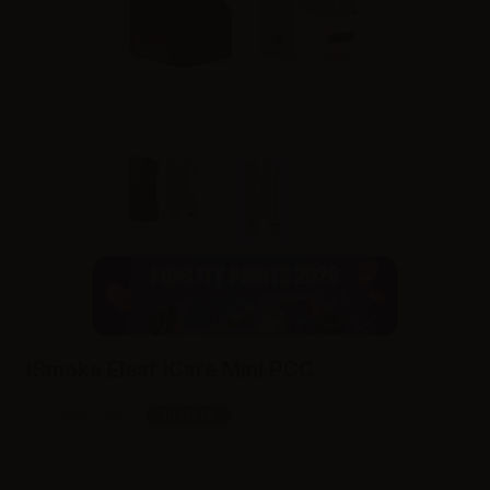
iSmoka Eleaf iCare Mini PCC
SKU:
RA044400
In stock