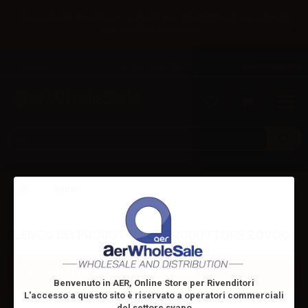
Fino al 31/08 spedizione gratuita per chi effettua il pagamento
×
con bonifico bancario.
Italiano
Tel: +39 02 947 501 07
Accedi/Registrati
0
0
ZOVOO
ELENCO DEI PRODOTTI PER PRODUTTORE ZOVOO
Non ci sono prodotti per questo produttore.
Benvenuto in AER, Online Store per Rivenditori
L'accesso a questo sito è riservato
a operatori commerciali
del settore svapo