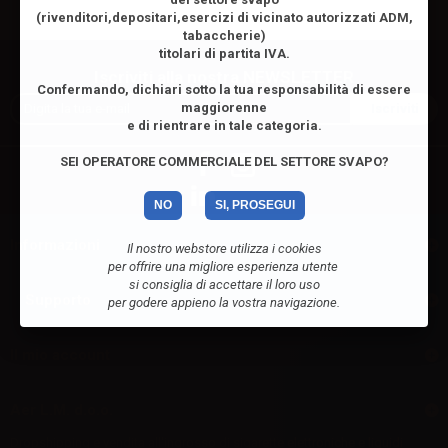
(rivenditori,depositari,esercizi di vicinato autorizzati ADM,
tabaccherie)
titolari di partita IVA.
Iscriviti alla nostra NEWSLETTER
Confermando, dichiari sotto la tua responsabilità di essere
maggiorenne
e di rientrare in tale categoria.
SEI OPERATORE COMMERCIALE DEL SETTORE SVAPO?
NO
SI, PROSEGUI
Informazioni
Il nostro webstore utilizza i cookies
per offrire una migliore esperienza utente
si consiglia di accettare il loro uso
Supporto
per godere appieno la vostra navigazione.
Il mio account
Aer L.M. d.o.o.
Dropshipping e vendita all'ingrosso di sigarette elettroniche e liquidi