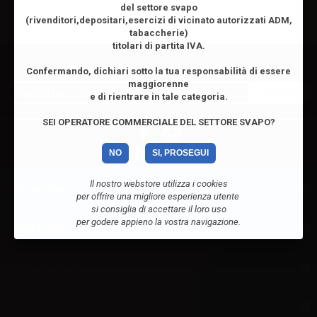
del settore svapo
(rivenditori,depositari,esercizi di vicinato autorizzati ADM,
tabaccherie)
titolari di partita IVA.
Iscriviti alla nostra NEWSLETTER
Confermando, dichiari sotto la tua responsabilità di essere
maggiorenne
e di rientrare in tale categoria.
SEI OPERATORE COMMERCIALE DEL SETTORE SVAPO?
NO
SI, PROSEGUI
Il nostro webstore utilizza i cookies
Informazioni
per offrire una migliore esperienza utente
si consiglia di accettare il loro uso
per godere appieno la vostra navigazione.
Supporto
Il mio account
Aer L.M. d.o.o.