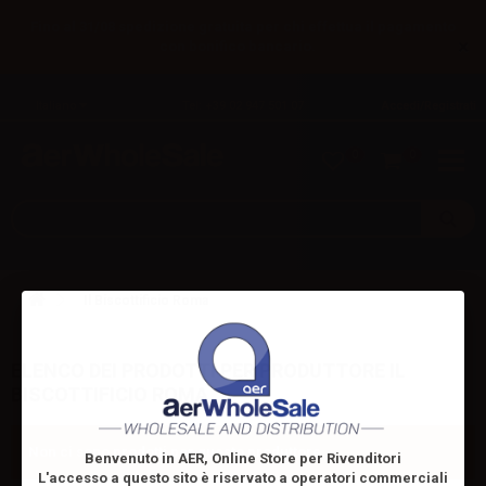
Fino al 31/08 spedizione gratuita per chi effettua il pagamento
×
con bonifico bancario.
Italiano
Tel: +39 02 947 501 07
Accedi/Registrati
0
0
Il Biscottificio Roma
ELENCO DEI PRODOTTI PER PRODUTTORE IL
BISCOTTIFICIO ROMA
Non ci sono prodotti per questo produttore.
Benvenuto in AER, Online Store per Rivenditori
L'accesso a questo sito è riservato
a operatori commerciali